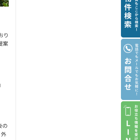
おり
提案
」
後の
。外