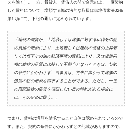
スを除く）。一方、賃貸人・賃借人の間で合意の上、一度契約
した賃料について、増額する際の法的な取扱は借地借家法32条
第1 項にて、下記の通りに定められています。
「建物の借賃が、土地若しくは建物に対する租税その他
の負担の増減により、土地若しくは建物の価格の上昇若
しくは低下その他の経済事情の変動により、又は近傍同
種の建物の借賃に比較して不相当となったときは、契約
の条件にかかわらず、当事者は、将来に向かって建物の
借賃の額の増減を請求することができる。ただし、一定
の期間建物の借賃を増額しない旨の特約がある場合に
は、その定めに従う。」
つまり、賃料の増額を請求すること自体は認められているので
す。また、契約の条件にかかわらずとの記載がありますので、