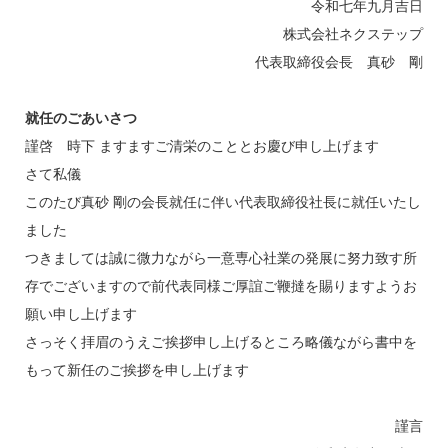
令和七年九月吉日
株式会社ネクステップ
代表取締役会長 真砂 剛
就任のごあいさつ
謹啓 時下 ますますご清栄のこととお慶び申し上げます
さて私儀
このたび真砂 剛の会長就任に伴い代表取締役社長に就任いたし
ました
つきましては誠に微力ながら一意専心社業の発展に努力致す所
存でございますので前代表同様ご厚誼ご鞭撻を賜りますようお
願い申し上げます
さっそく拝眉のうえご挨拶申し上げるところ略儀ながら書中を
もって新任のご挨拶を申し上げます
謹言