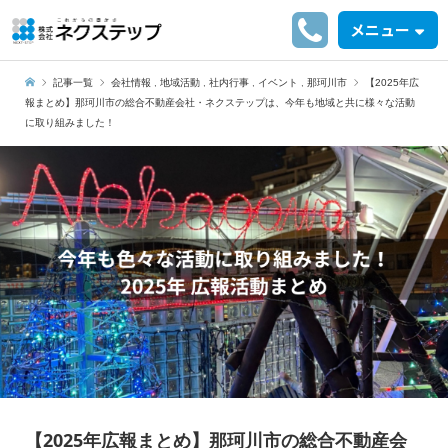
メニュー
記事一覧
会社情報
,
地域活動
,
社内行事
,
イベント
,
那珂川市
【2025年広
報まとめ】那珂川市の総合不動産会社・ネクステップは、今年も地域と共に様々な活動
に取り組みました！
【2025年広報まとめ】那珂川市の総合不動産会