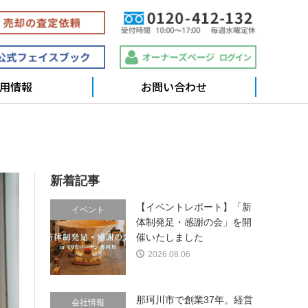
用情報
お問い合わせ
新着記事
【イベントレポート】「新
イベント
体制発足・感謝の会」を開
催いたしました
2026.08.06
那珂川市で創業37年。経営
会社情報