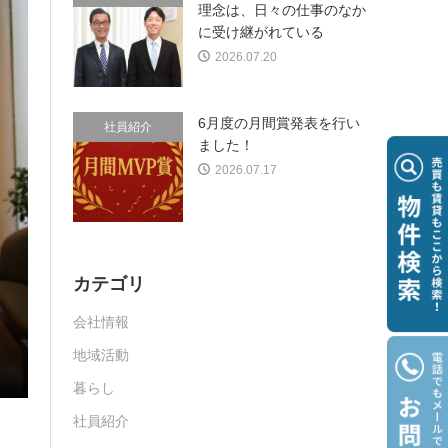
理念は、日々の仕事のなか
に受け継がれている
2026.07.20
6月度の月間賞発表を行い
社員紹介
ました！
2026.07.17
カテゴリ
会社情報
地域活動
暮らし
社員紹介