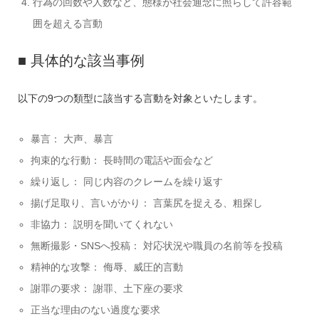
行為の回数や人数など、態様が社会通念に照らして許容範
囲を超える言動
■ 具体的な該当事例
以下の9つの類型に該当する言動を対象といたします。
暴言： 大声、暴言
拘束的な行動： 長時間の電話や面会など
繰り返し： 同じ内容のクレームを繰り返す
揚げ足取り、言いがかり： 言葉尻を捉える、粗探し
非協力： 説明を聞いてくれない
無断撮影・SNSへ投稿： 対応状況や職員の名前等を投稿
精神的な攻撃： 侮辱、威圧的言動
謝罪の要求： 謝罪、土下座の要求
正当な理由のない過度な要求